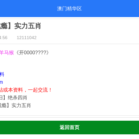
澳门精华区
成瘾】实力五肖
:56
12111042
羊马猴
《开0000????》
资料
m
站或本资料，一起交流！
依旧】绝杀四肖
成瘾】实力五肖
返回首页