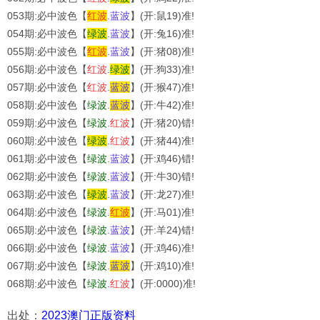
053期:必中波色【
红
波
.
蓝
波
】(开:鼠19)准!
054期:必中波色【
绿
波
.
蓝
波
】(开:兔16)准!
055期:必中波色【
红
波
.
蓝
波
】(开:猪08)准!
056期:必中波色【
红
波
.
绿
波
】(开:狗33)准!
057期:必中波色【
红
波
.
蓝
波
】(开:猴47)准!
058期:必中波色【
绿
波
.
蓝
波
】(开:牛42)准!
059期:必中波色【
绿
波
.
红
波
】(开:猪20)错!
060期:必中波色【
绿
波
.
红
波
】(开:猪44)准!
061期:必中波色【
绿
波
.
蓝
波
】(开:鸡46)错!
062期:必中波色【
绿
波
.
蓝
波
】(开:牛30)错!
063期:必中波色【
绿
波
.
蓝
波
】(开:龙27)准!
064期:必中波色【
绿
波
.
红
波
】(开:马01)准!
065期:必中波色【
绿
波
.
蓝
波
】(开:羊24)错!
066期:必中波色【
绿
波
.
蓝
波
】(开:鸡46)准!
067期:必中波色【
绿
波
.
蓝
波
】(开:鸡10)准!
068期:必中波色【
绿
波
.
红
波
】(开:0000)准!
出处：
2023澳门正版资料