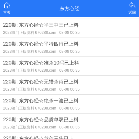
东方心经
首页
返回
220期: 东方心经☆平三中三已上料
2023澳门正版资料 670288.com
08-08 00:35
220期: 东方心经☆平特四肖已上料
2023澳门正版资料 670288.com
08-08 00:35
220期: 东方心经☆准杀10码已上料
2023澳门正版资料 670288.com
08-08 00:35
220期: 东方心经☆无错杀肖已上料
2023澳门正版资料 670288.com
08-08 00:35
220期: 东方心经☆绝杀一波已上料
2023澳门正版资料 670288.com
08-08 00:35
220期: 东方心经☆品质单双已上料
2023澳门正版资料 670288.com
08-08 00:35
220期: 东方心经☆首创三头已上