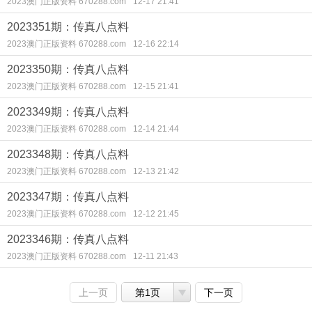
2023澳门正版资料 670288.com
12-17 21:41
2023351期：传真八点料
2023澳门正版资料 670288.com
12-16 22:14
2023350期：传真八点料
2023澳门正版资料 670288.com
12-15 21:41
2023349期：传真八点料
2023澳门正版资料 670288.com
12-14 21:44
2023348期：传真八点料
2023澳门正版资料 670288.com
12-13 21:42
2023347期：传真八点料
2023澳门正版资料 670288.com
12-12 21:45
2023346期：传真八点料
2023澳门正版资料 670288.com
12-11 21:43
上一页
第1页
下一页