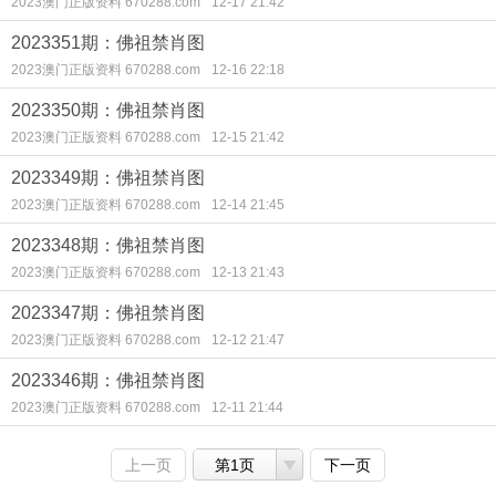
2023澳门正版资料 670288.com
12-17 21:42
2023351期：佛祖禁肖图
2023澳门正版资料 670288.com
12-16 22:18
2023350期：佛祖禁肖图
2023澳门正版资料 670288.com
12-15 21:42
2023349期：佛祖禁肖图
2023澳门正版资料 670288.com
12-14 21:45
2023348期：佛祖禁肖图
2023澳门正版资料 670288.com
12-13 21:43
2023347期：佛祖禁肖图
2023澳门正版资料 670288.com
12-12 21:47
2023346期：佛祖禁肖图
2023澳门正版资料 670288.com
12-11 21:44
上一页
第1页
下一页