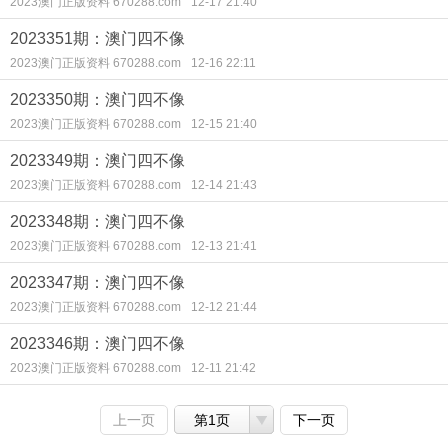
2023澳门正版资料 670288.com
12-17 21:40
2023351期：澳门四不像
2023澳门正版资料 670288.com
12-16 22:11
2023350期：澳门四不像
2023澳门正版资料 670288.com
12-15 21:40
2023349期：澳门四不像
2023澳门正版资料 670288.com
12-14 21:43
2023348期：澳门四不像
2023澳门正版资料 670288.com
12-13 21:41
2023347期：澳门四不像
2023澳门正版资料 670288.com
12-12 21:44
2023346期：澳门四不像
2023澳门正版资料 670288.com
12-11 21:42
上一页
第1页
下一页