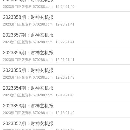
2023澳门正版资料 670288.com
12-24 21:40
2023358期：财神玄机报
2023澳门正版资料 670288.com
12-23 21:41
2023357期：财神玄机报
2023澳门正版资料 670288.com
12-22 21:41
2023356期：财神玄机报
2023澳门正版资料 670288.com
12-21 21:41
2023355期：财神玄机报
2023澳门正版资料 670288.com
12-20 21:43
2023354期：财神玄机报
2023澳门正版资料 670288.com
12-19 21:45
2023353期：财神玄机报
2023澳门正版资料 670288.com
12-18 21:42
2023352期：财神玄机报