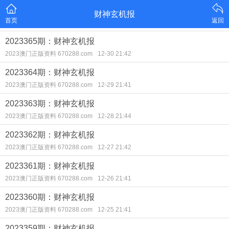
财神玄机报
首页
返回
2023365期：财神玄机报
2023澳门正版资料 670288.com
12-30 21:42
2023364期：财神玄机报
2023澳门正版资料 670288.com
12-29 21:41
2023363期：财神玄机报
2023澳门正版资料 670288.com
12-28 21:44
2023362期：财神玄机报
2023澳门正版资料 670288.com
12-27 21:42
2023361期：财神玄机报
2023澳门正版资料 670288.com
12-26 21:41
2023360期：财神玄机报
2023澳门正版资料 670288.com
12-25 21:41
2023359期：财神玄机报