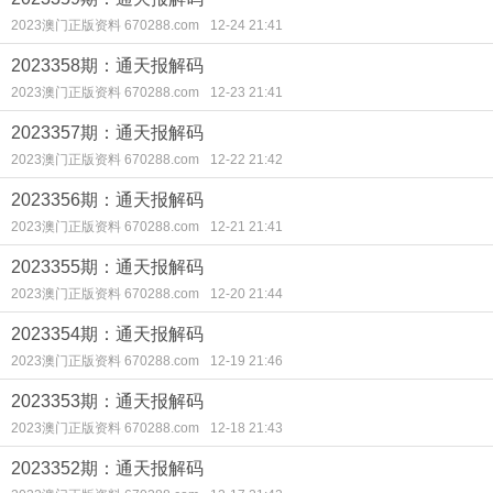
2023澳门正版资料 670288.com
12-24 21:41
2023358期：通天报解码
2023澳门正版资料 670288.com
12-23 21:41
2023357期：通天报解码
2023澳门正版资料 670288.com
12-22 21:42
2023356期：通天报解码
2023澳门正版资料 670288.com
12-21 21:41
2023355期：通天报解码
2023澳门正版资料 670288.com
12-20 21:44
2023354期：通天报解码
2023澳门正版资料 670288.com
12-19 21:46
2023353期：通天报解码
2023澳门正版资料 670288.com
12-18 21:43
2023352期：通天报解码