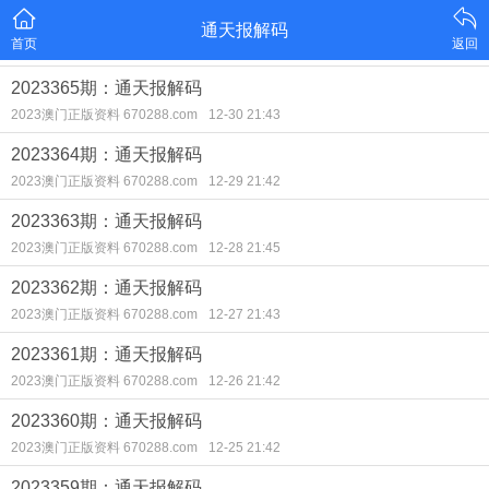
通天报解码
首页
返回
2023365期：通天报解码
2023澳门正版资料 670288.com
12-30 21:43
2023364期：通天报解码
2023澳门正版资料 670288.com
12-29 21:42
2023363期：通天报解码
2023澳门正版资料 670288.com
12-28 21:45
2023362期：通天报解码
2023澳门正版资料 670288.com
12-27 21:43
2023361期：通天报解码
2023澳门正版资料 670288.com
12-26 21:42
2023360期：通天报解码
2023澳门正版资料 670288.com
12-25 21:42
2023359期：通天报解码